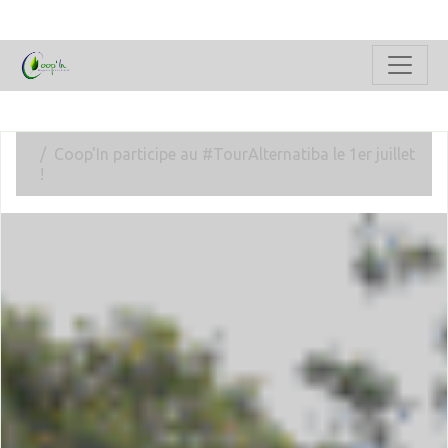
Coop'In participe au #TourAlternatiba le 1er juillet
!