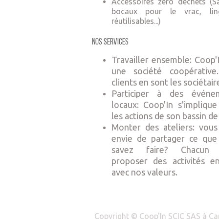
Accessoires zéro déchets (S
bocaux pour le vrac, ling
réutilisables...)
Nos Services
Travailler ensemble: Coop'
une société coopérative
clients en sont les sociétair
Participer à des événe
locaux: Coop'In s'impliqu
les actions de son bassin de 
Monter des ateliers: vous
envie de partager ce que
savez faire? Chacun 
proposer des activités en
avec nos valeurs.
Copyright ©
Coop'In SCIC SAS à Cap