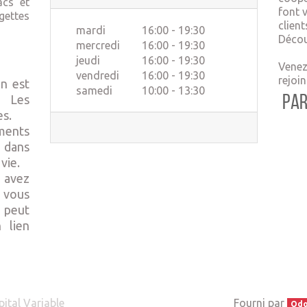
acs et
font v
ettes
client
mardi
16:00 - 19:30
Décou
mercredi
16:00 - 19:30
jeudi
16:00 - 19:30
Venez
vendredi
16:00 - 19:30
rejoi
In est
samedi
10:00 - 13:30
. Les
Par
es.
ments
e dans
vie.
 avez
 vous
peut
 lien
ital Variable
Fourni par
Od