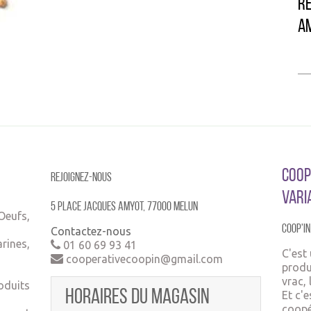
Re
A
Coop'
Rejoignez-nous
Vari
5 place jacques amyot, 77000 MELUN
Oeufs,
Coop'In
Contactez-nous
rines,
01 60 69 93 41
C'est
cooperativecoopin@gmail.com
produ
vrac, 
oduits
Horaires du magasin
Et c'
coopé