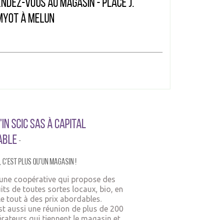
ndez-vous au magasin - Place J.
myot à Melun
In SCIC SAS à Capital
able
-
,
c'est plus qu'un ma
gasin !
 une coopérative qui propose des
its de toutes sortes locaux, bio, en
le tout à des prix abordables.
est aussi une réunion de plus de 200
rateurs qui tiennent le magasin et